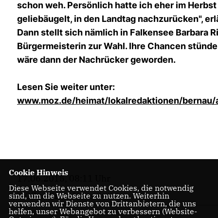
schon weh. Persönlich hatte ich eher im Herbst
geliebäugelt, in den Landtag nachzurücken", erl
Dann stellt sich nämlich in Falkensee Barbara R
Bürgermeisterin zur Wahl. Ihre Chancen stünde
wäre dann der Nachrücker geworden.
Lesen Sie weiter unter:
www.moz.de/heimat/lokalredaktionen/bernau/a
Cookie Hinweis
17.06.2015, 08:11 Uhr
Diese Webseite verwendet Cookies, die notwendig
MOZ online / Hans Still
sind, um die Webseite zu nutzen. Weiterhin
verwenden wir Dienste von Drittanbietern, die uns
helfen, unser Webangebot zu verbessern (Website-