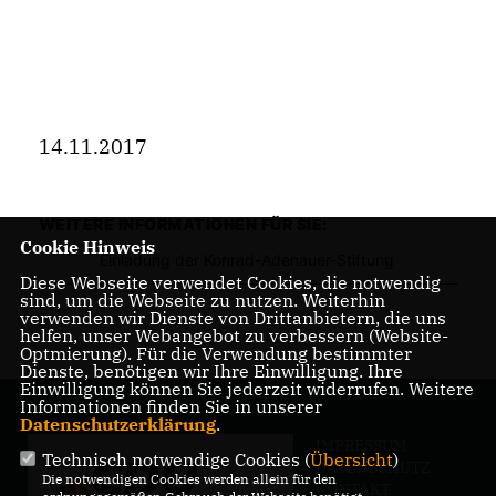
14.11.2017
WEITERE INFORMATIONEN FÜR SIE:
Cookie Hinweis
Einladung der Konrad-Adenauer-Stiftung
Diese Webseite verwendet Cookies, die notwendig
sind, um die Webseite zu nutzen. Weiterhin
verwenden wir Dienste von Drittanbietern, die uns
helfen, unser Webangebot zu verbessern (Website-
Optmierung). Für die Verwendung bestimmter
Dienste, benötigen wir Ihre Einwilligung. Ihre
Einwilligung können Sie jederzeit widerrufen. Weitere
Informationen finden Sie in unserer
Datenschutzerklärung
.
IMPRESSUM
Technisch notwendige Cookies (
Übersicht
)
DATENSCHUTZ
Die notwendigen Cookies werden allein für den
KONTAKT