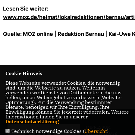
Lesen Sie weiter:
www.moz.de/heimat/lokalredaktionen/bernau/art
Quelle: MOZ online | Redaktion Bernau | Kai-Uwe 
Cookie Hinweis
17.03.2016
Diese Webseite verwendet Cookies, die notwendig
sind, um die Webseite zu nutzen. Weiterhin
verwenden wir Dienste von Drittanbietern, die uns
helfen, unser Webangebot zu verbessern (Website-
Optmierung). Für die Verwendung bestimmter
Dienste, benötigen wir Ihre Einwilligung. Ihre
Einwilligung können Sie jederzeit widerrufen. Weitere
Informationen finden Sie in unserer
Datenschutzerklärung
.
IMPRESSUM
Technisch notwendige Cookies (
Übersicht
)
DATENSCHUTZ